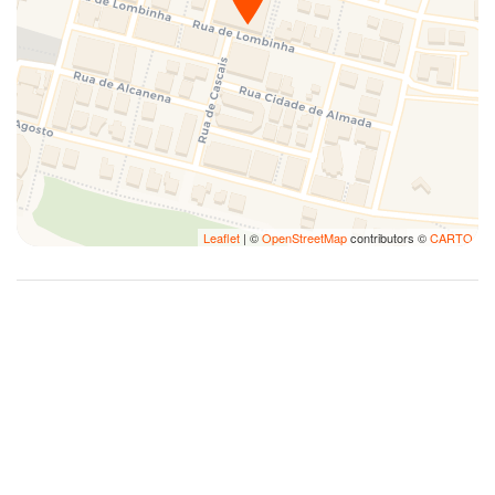
Leaflet
| ©
OpenStreetMap
contributors ©
CARTO