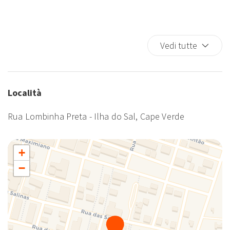
Lavatrice
Lavatrice/Asciugatrice
Letti matrimoniali
Vedi tutte
Letto matrimoniale
Parcheggio in strada
Phon
Località
TV
Rua Lombinha Preta - Ilha do Sal, Cape Verde
+
−