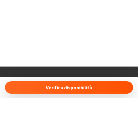
Holiday Properties
16 Duncan Court Anson Drive
Verifica disponibilità
SO19 8RS Southampton (UK)
info@holidayproperties.online
- +447491496443
Gestisci Prenotazione
Termini e condizioni
Privacy Policy