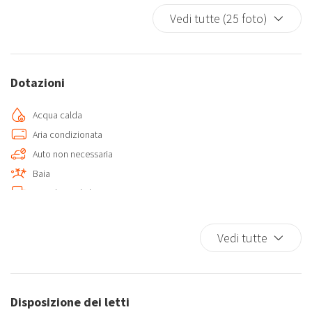
Vedi tutte (25 foto)
Dotazioni
Acqua calda
Aria condizionata
Auto non necessaria
Baia
Biancheria da letto
Bidet
Casa a un livello
Vedi tutte
Climatizzatore
Cucina
Doccia
Disposizione dei letti
Frigorifero