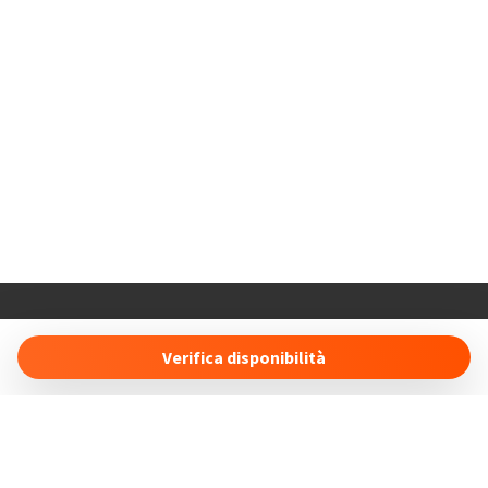
Holiday Properties
16 Duncan Court Anson Drive
Verifica disponibilità
SO19 8RS Southampton (UK)
info@holidayproperties.online
- +447491496443
Gestisci Prenotazione