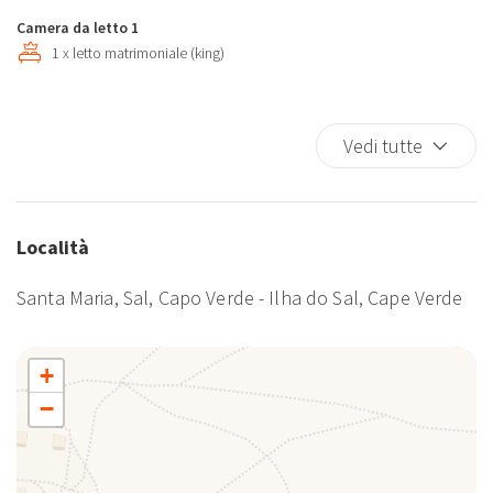
Letto matrimoniale
Camera da letto 1
Macchina caffè/te
1 x letto matrimoniale (king)
Phon
Piatti e Posate
Vedi tutte
Località
Santa Maria, Sal, Capo Verde - Ilha do Sal, Cape Verde
+
−