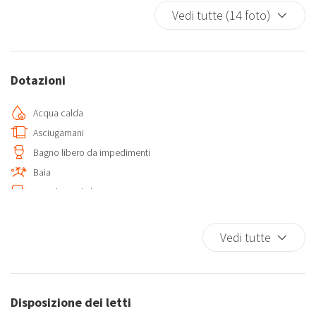
Vedi tutte (14 foto)
Dotazioni
Acqua calda
Asciugamani
Bagno libero da impedimenti
Baia
Biancheria da letto
Casa a un livello
Cucina
Vedi tutte
Frigorifero
Internet wireless
Lavatrice
Disposizione dei letti
Lavatrice/Asciugatrice