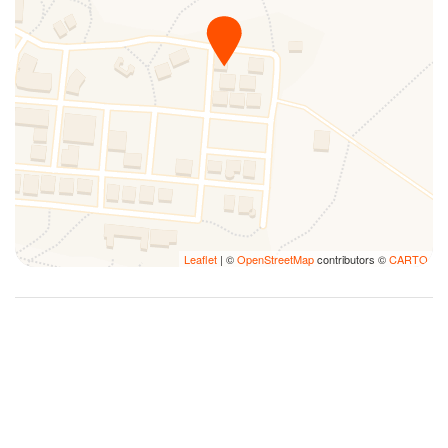
Leaflet
| ©
OpenStreetMap
contributors ©
CARTO