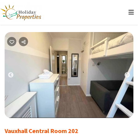
Previous
Nex
Vauxhall Central Room 202