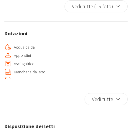
Vedi tutte (16 foto)
Dotazioni
Acqua calda
Appendini
Asciugatrice
Biancheria da letto
Camera da letto con chiusura
Casa a un livello
Cucina
Vedi tutte
Fornelli
Forno
Forno a microonde
Disposizione dei letti
Frigorifero