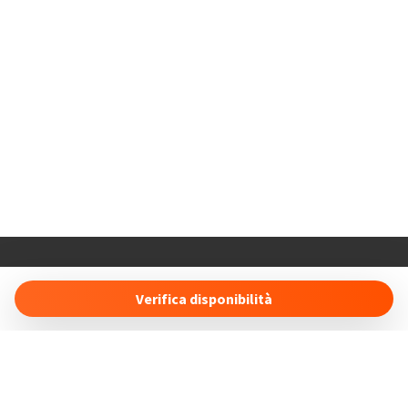
Holiday Properties
16 Duncan Court Anson Drive
Verifica disponibilità
SO19 8RS Southampton (UK)
info@holidayproperties.online
- +447491496443
Gestisci Prenotazione