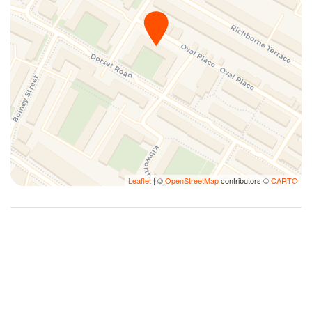
Leaflet
| ©
OpenStreetMap
contributors ©
CARTO