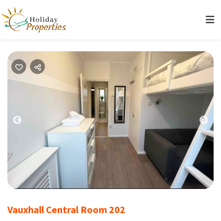
Previous
Nex
Vauxhall Central Room 202