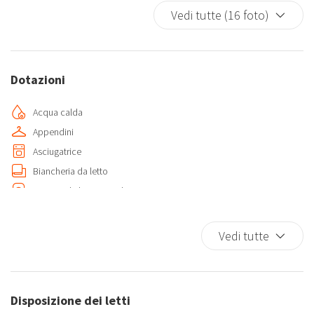
Vedi tutte (16 foto)
Dotazioni
Acqua calda
Appendini
Asciugatrice
Biancheria da letto
Camera da letto con chiusura
Casa a un livello
Cucina
Vedi tutte
Fornelli
Forno
Forno a microonde
Disposizione dei letti
Frigorifero