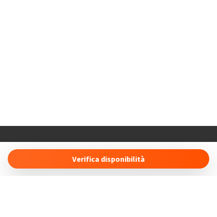
Holiday Properties
16 Duncan Court Anson Drive
Verifica disponibilità
SO19 8RS Southampton (UK)
info@holidayproperties.online
- +447491496443
Gestisci Prenotazione