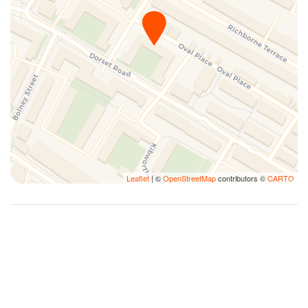
Leaflet
| ©
OpenStreetMap
contributors ©
CARTO